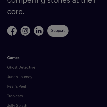
compelling stories at their
core.
Support
Games
Ghost Detective
June’s Journey
Pearl’s Peril
Tropicats
Jelly Splash