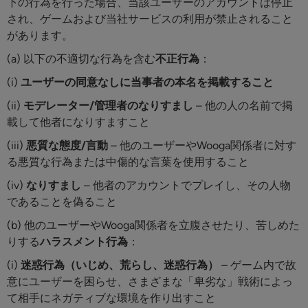
下の行為を行った場合、当該ユーザーのアカウントは停止
され、ゲームおよび当社サービスの利用が禁止されること
があります。
(a) 以下の不適切な行為を含む
不正行為
：
(i)
ユーザーの同意なしに当事者の本名を掲載すること
(ii)
モデレーター/管理者のなりすまし
– 他の人の名前で掲
載して他者になりすますこと
(iii)
悪質な態度/言動
– 他のユーザーやWooga関係者に対す
る悪質な行為または中傷的な言葉を使用すること
(iv)
なりすまし
– 他者のアカウントでプレイし、その人物
であることを偽ること
(b) 他のユーザーやWooga関係者を立腹させたり、苦しめた
りする
ハラスメント行為
：
(i)
迷惑行為（いじめ、荒らし、迷惑行為）
– ゲーム内で故
意にユーザーを困らせ、さまざまな「卑劣な」戦術によっ
て相手にネガティブな環境を作り出すこと