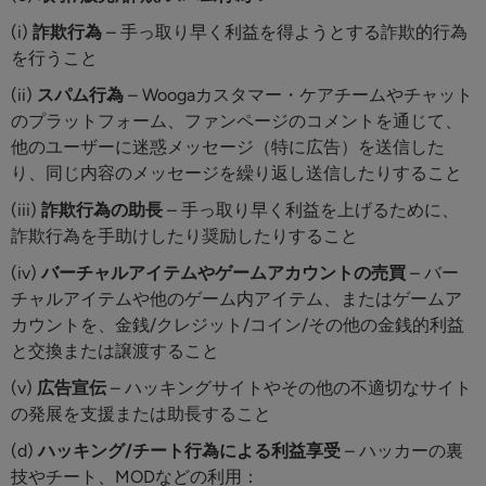
(i)
詐欺行為
– 手っ取り早く利益を得ようとする詐欺的行為
を行うこと
(ii)
スパム行為
– Woogaカスタマー・ケアチームやチャット
のプラットフォーム、ファンページのコメントを通じて、
他のユーザーに迷惑メッセージ（特に広告）を送信した
り、同じ内容のメッセージを繰り返し送信したりすること
(iii)
詐欺行為の助長
– 手っ取り早く利益を上げるために、
詐欺行為を手助けしたり奨励したりすること
(iv)
バーチャルアイテムやゲームアカウントの売買
– バー
チャルアイテムや他のゲーム内アイテム、またはゲームア
カウントを、金銭/クレジット/コイン/その他の金銭的利益
と交換または譲渡すること
(v)
広告宣伝
– ハッキングサイトやその他の不適切なサイト
の発展を支援または助長すること
(d)
ハッキング/チート行為による利益享受
– ハッカーの裏
技やチート、MODなどの利用：