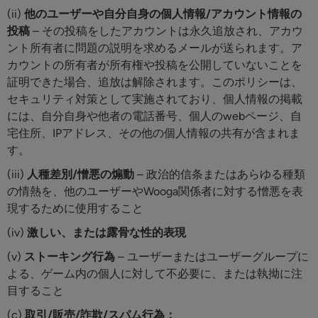
(ii)
他のユーザーや自分自身の個人情報/アカウント情報の
投稿
– その投稿をしたアカウントは永久追放され、アカウ
ント所有者に問題の説明を求めるメールが送られます。ア
カウントの所有者が所有権や投稿を公開していないことを
証明できた場合、追放は解除されます。このポリシーは、
セキュリティ対策として実施されており、個人情報の掲載
には、自分自身や他者の電話番号、個人のwebページ、自
宅住所、IPアドレス、その他の個人情報の共有が含まれま
す。
(iii)
人種差別/憎悪の煽動
– 政治的信条またはあらゆる種類
の情熱を、他のユーザーやWooga関係者に対する憎悪を表
現するために使用すること
(iv)
激しい、または露骨な性的表現
(v)
ストーキング行為
– ユーザーまたはユーザーグループに
よる、ゲーム内の個人に対して不必要に、または執拗に注
目すること
(c)
取引/販売/詐欺/スパム行為：