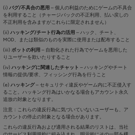
(i)
バグ/不具合の悪用
– 個人の利益のためにゲームの不具合
を利用すること（チャージバックの不正利用、払い戻しの
不正利用を含みますがこれらに限定されません）
(ii)
ハッキング/チート行為の活用
– ハック、チート、
MOD、または類似のものを実際に使用または配布すること
(iii)
ボットの利用
– 自動化された行為でゲームを悪用した
りユーザーを欺いたりすること
(iv)
ハッキングに関連したチャット
– ハッキングやチート
情報の提供/要求、フィッシング行為を行うこと
(e)
ハッキング
– セキュリティ違反やゲーム内に不正侵入す
ること。ハッキング行為はいかなる場合もアカウント永久
追放の対象となります。
注意：これらの違反行為に気づいていないユーザーも、ア
カウントの停止の対象となる場合があります。
これらの違反行為および適用される結果のリストは、当社
のサービス利用規約に組み込まれ、明示的にその一部を構